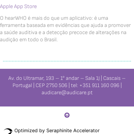
Apple App Store
O hearWHO é mais do que um aplicativo: é uma
ferramenta baseada em evidências que ajuda a promover
a saúde auditiva e a detecção precoce de alterações na
audição em todo o Brasil.
Av. do Ultramar, 193 – 1° andar – Sala 1J | Cascais –
Portugal | CEP 2750 506 | tel: +351 911 160 096 |
audicare@audicare.pt
Optimized by Seraphinite Accelerator