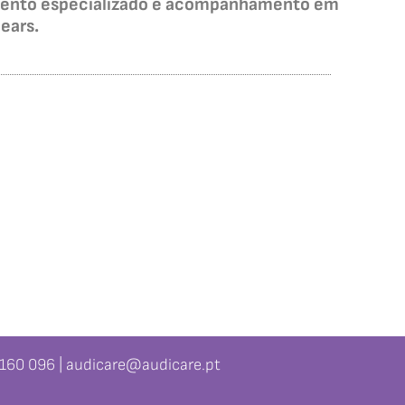
hamento especializado e acompanhamento em
ears.
11 160 096 | audicare@audicare.pt