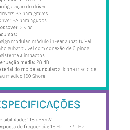
nfiguração do driver
:
drivers BA para graves
driver BA para agudos
ossover:
2 vias
cursos:
sign modular: módulo in-ear substituível
bo substituível com conexão de 2 pinos
sistente a impactos
enuação média:
28 dB
terial do molde auricular:
silicone macio de
au médico (60 Shore)
ESPECIFICAÇÕES
nsibilidade:
118 dB/mW
sposta de frequência:
16 Hz – 22 kHz