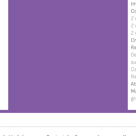
Im
Co
2 
2 
2 
Cr
Re
De
su
Ca
Re
At
Ma
gr