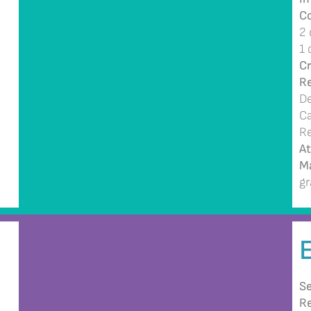
Co
2 
1 
Cr
Re
De
Ca
Re
At
Ma
gr
Se
Re