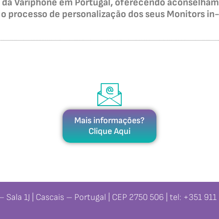
ial da Variphone em Portugal, oferecendo aconsel
 o processo de personalização dos seus Monitors in-
Mais informações?
Clique Aqui
– Sala 1J | Cascais – Portugal | CEP 2750 506 | tel: +351 9