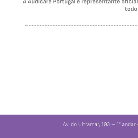
A Audicare Portugal é representante ofic
todo
Av. do Ultramar, 193 – 1° andar 