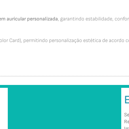
m auricular personalizada
, garantindo estabilidade, conf
olor Card), permitindo personalização estética de acordo co
Se
Re
Im